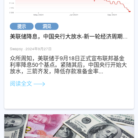
提示
洞见
美联储降息，中国央行大放水-
Swapsy · 2024年9月27日
众所周知，美联储于9月18日正式宣布联邦基
利率降息50个基点。紧随其后，中国央行开始
放水，三箭齐发，降低存款准备金率...
阅读全文