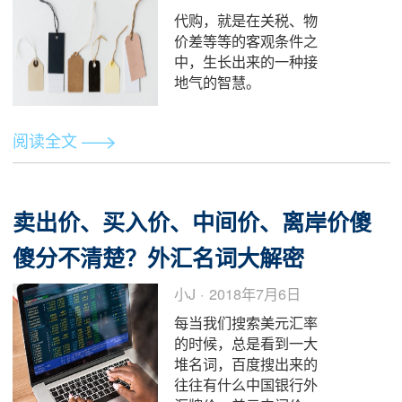
小J · 2018年7月6日
所有在美国的中国人都
经历过从迷惘忐忑到熟
悉适应的阶段，冷暖自
知。异国生活意味着体
验不同，在许多不同
里，跟“钱”有关的事
尤...
阅读全文
代购和贸易战
Sandi Yu · 2018年7月6
日