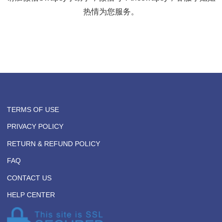
第二：在 Swapsy网站上取消交易
如果挂了VPN还不行，请取消这笔交易，选择另外一
第三：找客服
如果运气非常不好，换了几笔交易都不行，
请加微信Swapsy小助手，微信号：theswapsy，客服
热情为您服务。