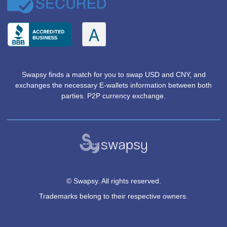
TERMS OF USE
PRIVACY POLICY
RETURN & REFUND POLICY
FAQ
CONTACT US
HELP CENTER