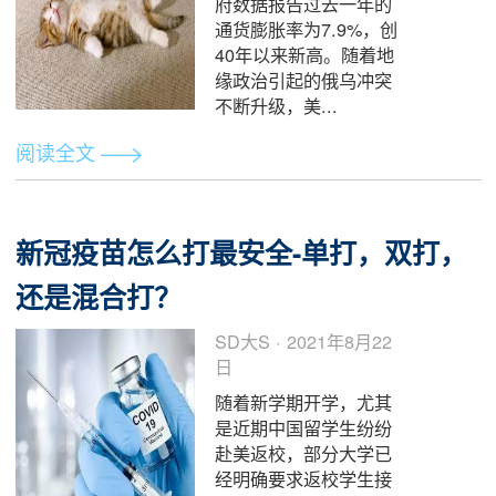
苦，二手车价格更是节
节攀升。甭管您是买全
新特斯...
阅读全文
通货膨胀，俄乌战争，油价飙升，
概暴跌——美股和A股，抄底还是
平？
大S · 2022年3月11日
3月10日本周四美国政
府数据报告过去一年的
通货膨胀率为7.9%，创