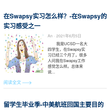
种新冠疫苗。目前很多
人已...
阅读全文
变异新冠病毒德尔塔毒株对美国疫
的影响
Harry · 2021年8月19日
德尔塔毒株在全球肆意
传播，全球疫情迅速恶
化，那么美国在这次冲
击下又会对留学生们产
生怎样的影响呢？