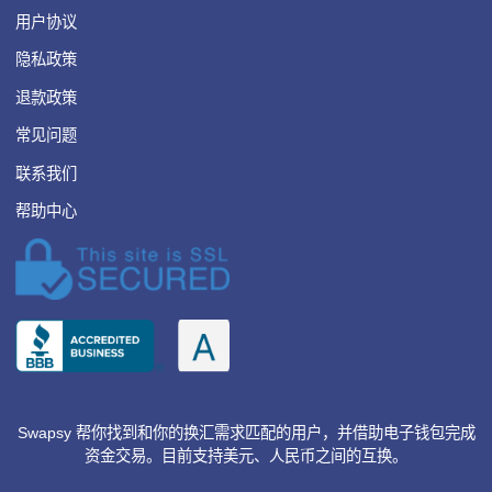
清单|在美国值得一开的银行账户（
载）
纽约生存清单 · 2021年
3月11日
阅读全文
美国是世界第一大经济
体，金融市场发达，光
是FDIC-insured就有五
千多家银行。可想而
知，竞争也是非常惨
烈，08年金...
此文由
纽约生存清单
提供。