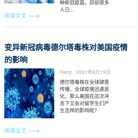
40年以来新高。随着地
缘政治引起的俄乌冲突
不断升级，美...
阅读全文
新冠疫苗怎么打最安全-单打，双打
还是混合打？
SD大S · 2021年8月22
日
随着新学期开学，尤其
是近期中国留学生纷纷
赴美返校，部分大学已
经明确要求返校学生接