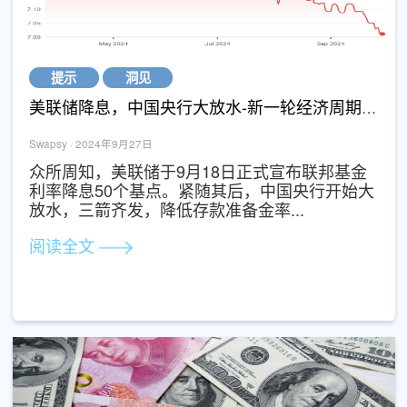
提示
洞见
美联储降息，中国央行大放水-
Swapsy · 2024年9月27日
众所周知，美联储于9月18日正式宣布联邦基
利率降息50个基点。紧随其后，中国央行开始
放水，三箭齐发，降低存款准备金率...
阅读全文