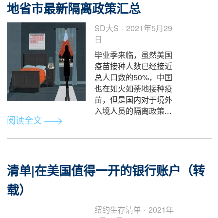
阅读全文
在Swapsy实习怎么样？-在Swaps
实习感受之一
An · 2021年6月5日
我是UCSD一名大
四学生，在Swapsy实
习已经三个月了，很多
人问我在Swapsy工作
感觉怎么样。总体来
说...
阅读全文