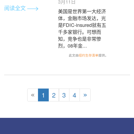
留学生毕业季-中美航班回国主要目
地省市最新隔离政策汇总
SD大S · 2021年5月29
日
毕业季来临，虽然美国
疫苗接种人数已经接近
总人口数的50%，中国
也在如火如荼地接种疫
苗，但是国内对于境外
入境人员的隔离政策...
阅读全文