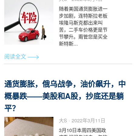
联储发布新闻稿称，
FedNow 即时支付服务
将于 2023 年年中开始
全面测试。这是美联储
迄今为止...
阅读全文
美国车险怎么买？-影响车辆保险费
的五大因素
大S · 2022年5月4日
随着美国通货膨胀进一
步加剧，连特斯拉老板
埃隆马斯克都出来叫