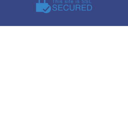
HELP CENTER
Swapsy finds a match for you to swap USD and CNY, an
exchanges the necessary E-wallets information between b
parties. P2P currency exchange.